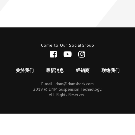
Come to Our SocialGroup
关於我们
最新消息
经销商
联络我们
E-mail :
dnm@dnmshock.com
2019 © DNM Suspension Technology.
ALL Rights Reserved.