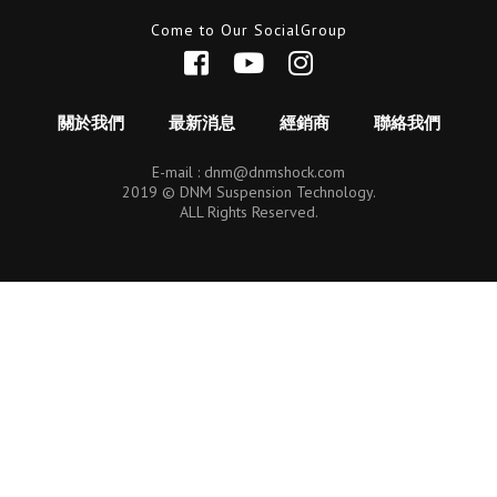
Come to Our SocialGroup
關於我們
最新消息
經銷商
聯絡我們
E-mail :
dnm@dnmshock.com
2019 © DNM Suspension Technology.
ALL Rights Reserved.