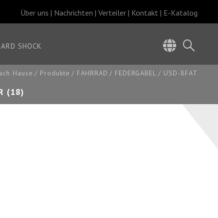
Über uns
Nachrichten
Verteiler
Kontakt
E-Katalog
HARD SHOCK
ach Hause
Produkte
FAHRRAD
FEDERGABEL
USD-8FAT
 (18)