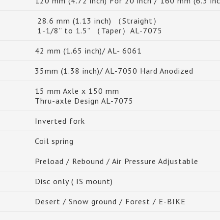
120 mm (4.72 inch) For 20 inch / 160 mm (6.3 inc
28.6 mm (1.13 inch) （Straight）
1-1/8” to 1.5” （Taper）AL-7075
42 mm (1.65 inch)/ AL- 6061
35mm (1.38 inch)/ AL-7050 Hard Anodized
15 mm Axle x 150 mm
Thru-axle Design AL-7075
Inverted fork
Coil spring
Preload / Rebound / Air Pressure Adjustable
Disc only ( IS mount)
Desert / Snow ground / Forest / E-BIKE