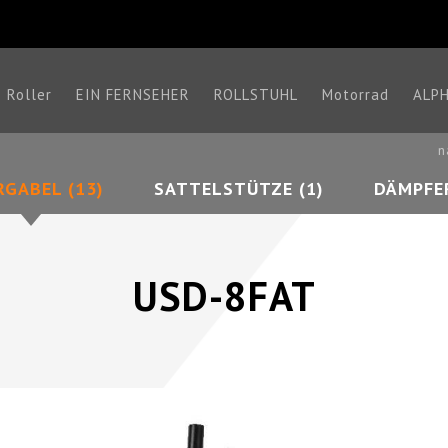
Roller
EIN FERNSEHER
ROLLSTUHL
Motorrad
ALP
n
RGABEL (13)
SATTELSTÜTZE (1)
DÄMPFER
USD-8FAT