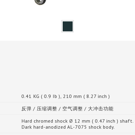
0.41 KG ( 0.9 Ib ), 210 mm ( 8.27 inch )
反弹 / 压缩调整 / 空气调整 / 大冲击功能
Hard chromed shock Ø 12 mm ( 0.47 inch ) shaft.
Dark hard-anodized AL-7075 shock body.