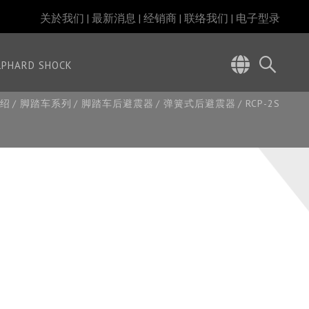
关於我们
最新消息
经销商
联络我们
电子型录
LPHARD SHOCK
绍
脚踏车系列
脚踏车后避震器
弹簧式后避震器
RCP-2S