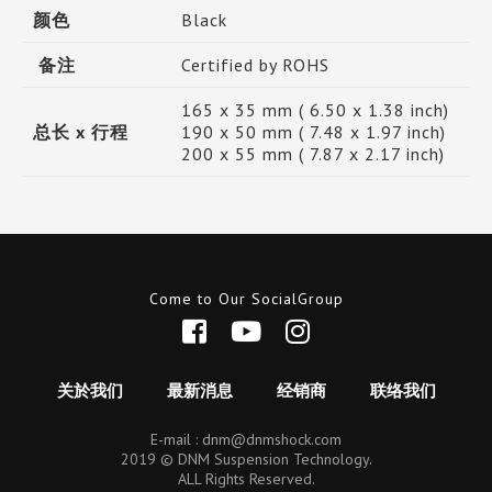
颜色
Black
备注
Certified by ROHS
165 x 35 mm ( 6.50 x 1.38 inch)
总长 x 行程
190 x 50 mm ( 7.48 x 1.97 inch)
200 x 55 mm ( 7.87 x 2.17 inch)
Come to Our SocialGroup
关於我们
最新消息
经销商
联络我们
E-mail :
dnm@dnmshock.com
2019 © DNM Suspension Technology.
ALL Rights Reserved.